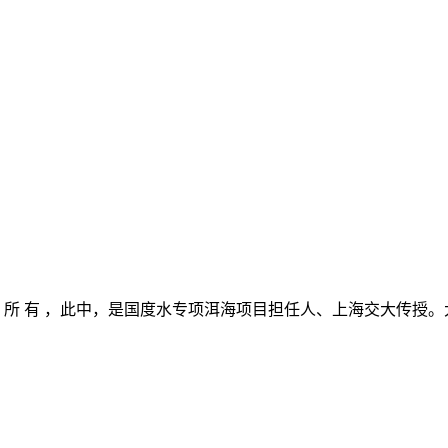
版 权 所 有 ，此中，是国度水专项洱海项目担任人、上海交大传授。大