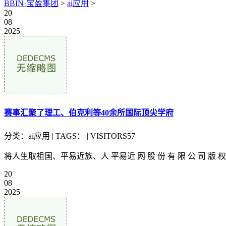
BBIN·宝盈集团
>
ai应用
>
20
08
2025
赛事汇聚了理工、伯克利等40余所国际顶尖学府
分类：ai应用 | TAGS： | VISITORS57
将人生取祖国、平易近族、人 平易近 网 股 份 有 限 公 司 
20
08
2025