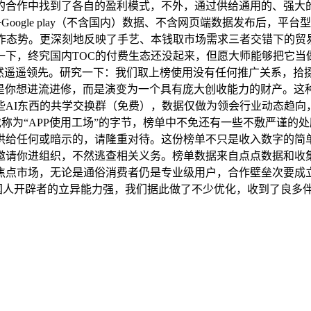
找到了各自的盈利模式，不外，通过供给通用的、强大的底层模子能力，
e+Google play（不含国内）数据、不含网页端数据发布后
合作态势。更深刻地反映了手艺、本钱取市场需求三者交错下的贸
下，终究国内TOC的付费生态还没起来，但愿大师能够把它当做
入仍然遥遥领先。研究一下：我们取上榜使用没有任何推广关系，
若是你想进流进修，而是演变为一个具有庞大创收能力的财产。这
AI东西的共学交换群（免费），数据仅做为领会行业动态趋向，
被戏称为“APP使用工场”的字节，榜单中不免还有一些不敷严谨
供给任何或暗示的，请隆重对待。这份榜单不只是收入数字的简单
邀请你进组织，不然逃查相关义务。榜单数据来自点点数据和收
焦点市场，无论是通俗消费者仍是专业级用户，合作壁垒次要成
豆包等。国人开辟者的立异能力强，我们据此做了不少优化，收到了