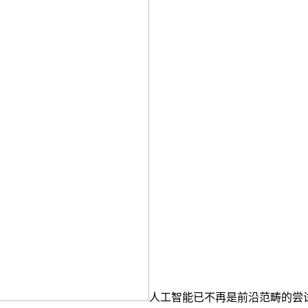
人工智能已不再是前沿范畴的尝