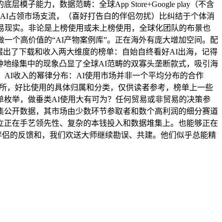
数据范畴：全球App Store+Google play（不含
，平台型AI占领市场支流，（喜好打告白的伴侣勿扰）比纠结于个体消
易现实。非论是上榜使用或未上榜使用，全球化团队的布景也
一个高价值的“AI产物案例库”。正在海外有庞大增加空间。配
拾掇出了下载和收入两大维度的榜单：自始自终看好AI出海，记得
种地缘集中的现象凸显了全球AI范畴的双寡头垄断款式，吸引海
AI收入的幂律分布：AI使用市场并非一个平均分布的合作
的处所，好比使用的具体归属和分类，仅供读者参考，榜单上一些
枚举，做垂类AI使用大有可为？任何贸易或非贸易的决策参
集公开数据，其市场由少数环节参取者和数个高利润的细分赛道
立正在手艺领先性、复杂的本钱投入和数据堆集上。也能够正在
良多伴侣的反馈和，我们欢送大师继续勘误、共建。他们似乎总能精