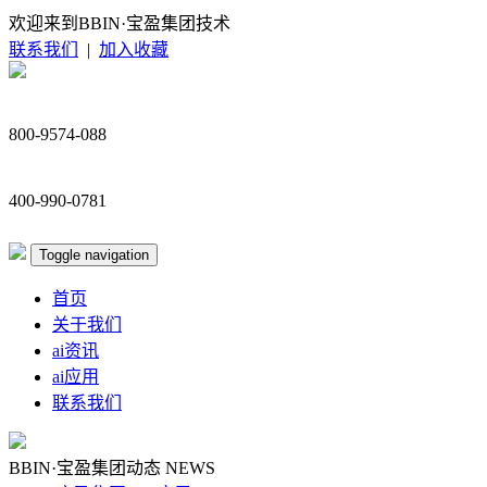
欢迎来到BBIN·宝盈集团技术
联系我们
|
加入收藏
800-9574-088
400-990-0781
Toggle navigation
首页
关于我们
ai资讯
ai应用
联系我们
BBIN·宝盈集团动态
NEWS